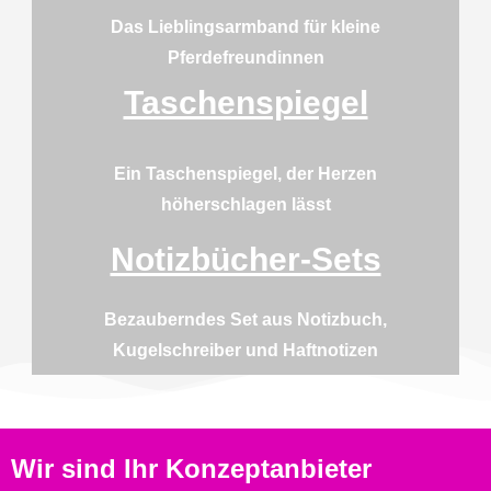
Das Lieblingsarmband für
kleine
Pferdefreundinnen
Taschenspiegel
Ein Taschenspiegel, der Herzen
höherschlagen lässt
Notizbücher-Sets
Bezauberndes Set aus Notizbuch,
Kugelschreiber und Haftnotizen
Wir sind Ihr Konzeptanbieter